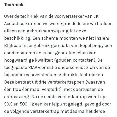
Techniek
Over de techniek van de voorversterker van JK
Home
Acoustics kunnen we weinig mededelen: we hadden
alleen een gebruiksaanwijzing tot onze
JK Producten
beschikking. Een schema mochten we niet inzien!
Blijkbaar is er gebruik gemaakt van Ropel propyleen
Occasions
condensatoren en is het gebruikte relais van
Recensies
hoogwaardige kwaliteit (gouden contacten). De
toegepaste RIAA-correctie onderscheidt zich van de
Prijslijst
bij andere voorversterkers gebruikte technieken.
Deze bestaat uit drie versterkertrappen (waarvan
Over ons
één trap éénmaal versterkt), met daartussen de
aanpassing. Na de eerste versterkertrap wordt op
Archief
50,5 en 500 Hz een kantelpunt gelegd, gevolgd door
de volgende versterkertrap met daarna het derde
Contact