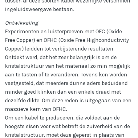
tussen al deze soorten kabel wezenlijke verschillen
ingeluidsweergave bestaan.
Ontwikkeling
Experimenten en luisterproeven met OFC (Oxide
Free Copper) en OFHC (Oxide Free Highconductivity
Copper) leidden tot verbijsterende resultaten.
Ontdekt werd, dat het zeer belangrijk is om de
kristalstruktuur van het materiaal zo min mogelijk
aan te tasten of te veranderen. Tevens kon worden
vastgesteld, dat meerdere dunne aders beduidend
Home
minder goed klinken dan een enkele draad met
dezelfde dikte. Om deze reden is uitgegaan van een
JK Producten
massieve kern van OFHC.
Occasions
Om een kabel te produceren, die voldoet aan de
hoogste eisen voor wat betreft de zuiverheid van de
Recensies
kristalstructuur, moet deze geperst in plaats van